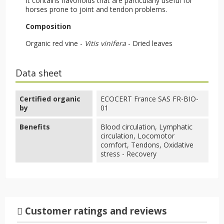
It contains flavonoids that are particularly useful for
horses prone to joint and tendon problems.
Composition
Organic red vine -
Vitis vinifera
- Dried leaves
Data sheet
Certified organic
ECOCERT France SAS FR-BIO-
by
01
Benefits
Blood circulation, Lymphatic
circulation, Locomotor
comfort, Tendons, Oxidative
stress - Recovery
Customer ratings and reviews