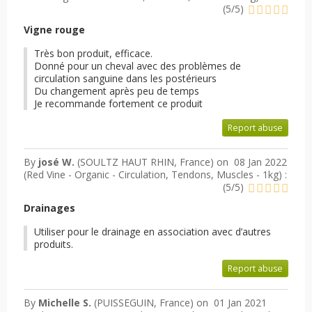
(
5
/
5
)
Vigne rouge
Très bon produit, efficace.
Donné pour un cheval avec des problèmes de
circulation sanguine dans les postérieurs
Du changement après peu de temps
Je recommande fortement ce produit
Report abuse
By
josé W.
(SOULTZ HAUT RHIN, France) on
08 Jan 2022
(
Red Vine - Organic - Circulation, Tendons, Muscles - 1kg
) :
(
5
/
5
)
Drainages
Utiliser pour le drainage en association avec d’autres
produits.
Report abuse
By
Michelle S.
(PUISSEGUIN, France) on
01 Jan 2021