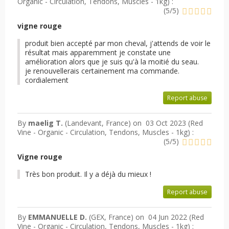
Organic - Circulation, Tendons, Muscles - 1kg
) :
(
5
/
5
)
vigne rouge
produit bien accepté par mon cheval, j'attends de voir le
résultat mais apparemment je constate une
amélioration alors que je suis qu'à la moitié du seau.
je renouvellerais certainement ma commande.
cordialement
Report abuse
By
maelig T.
(Landevant, France) on
03 Oct 2023 (
Red
Vine - Organic - Circulation, Tendons, Muscles - 1kg
) :
(
5
/
5
)
Vigne rouge
Très bon produit. Il y a déjà du mieux !
Report abuse
By
EMMANUELLE D.
(GEX, France) on
04 Jun 2022 (
Red
Vine - Organic - Circulation, Tendons, Muscles - 1kg
) :