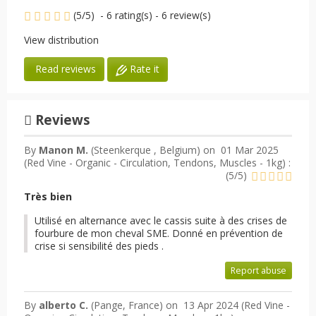
(
5
/
5
)
-
6
rating(s) -
6
review(s)
View distribution
Rate it
Read reviews
Reviews
By
Manon M.
(Steenkerque , Belgium) on
01 Mar 2025
(
Red Vine - Organic - Circulation, Tendons, Muscles - 1kg
) :
(
5
/
5
)
Très bien
Utilisé en alternance avec le cassis suite à des crises de
fourbure de mon cheval SME. Donné en prévention de
crise si sensibilité des pieds .
Report abuse
By
alberto C.
(Pange, France) on
13 Apr 2024 (
Red Vine -