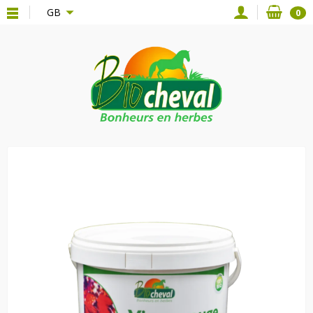
{*
*}
GB
0