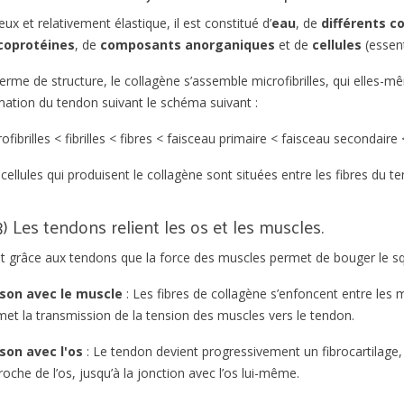
eux et relativement élastique, il est constitué d’
eau
, de
différents c
coprotéines
, de
composants anorganiques
et de
cellules
(essen
T SOIGNER UNE
CETTE PLANTE INVASIVE
FO
erme de structure, le collagène s’assemble microfibrilles, qui elles-mê
UR UN CHEVAL, UN
EST NÉFASTE POUR LA
PO
mation du tendon suivant le schéma suivant :
U UN ÂNE ?
BIODIVERSITÉ ET PEUT
ET
DÉCLENCHER DES
ofibrilles < fibrilles < fibres < faisceau primaire < faisceau secondaire
opriétaires seront
Un 
MYOPATHIES ATYPIQUES.
aire face au moins
ma
cellules qui produisent le collagène sont situées entre les fibres du t
Vous connaissiez probablement
 une plaie, même
qu
l'érable sycomore, l'arbre qui a la
 leur équidé....
voi
3) Les tendons relient les os et les muscles.
réputation de provoquer des
te
Lir
myopathies atypiques....
st grâce aux tendons que la force des muscles permet de bouger le sq
Lire la suite
ison avec le muscle
: Les fibres de collagène s’enfoncent entre les m
met la transmission de la tension des muscles vers le tendon.
ison avec l'os
: Le tendon devient progressivement un fibrocartilage,
oche de l’os, jusqu’à la jonction avec l’os lui-même.