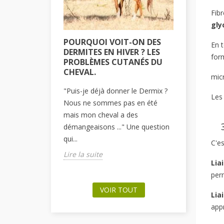
Fibr
gly
POURQUOI VOIT-ON DES
COMMEN
En t
DERMITES EN HIVER ? LES
PLAIE S
for
PROBLÈMES CUTANÉS DU
PONEY O
CHEVAL.
micr
Tous les pr
"Puis-je déjà donner le Dermix ?
amenés à f
Les 
Nous ne sommes pas en été
une fois à
mais mon cheval a des
minime, sur
démangeaisons ..." Une question
Lire la sui
qui...
C'e
Lire la suite
Lia
per
VOIR TOUT
Lia
appr