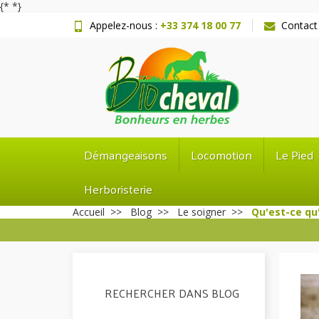
{*
*}
Appelez-nous :
+33 374 18 00 77
Contact
Démangeaisons
Locomotion
Le Pied
Herboristerie
Accueil
Blog
Le soigner
Qu'est-ce qu'
RECHERCHER DANS BLOG