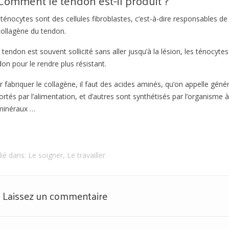
Comment le tendon est-il produit ?
ténocytes sont des cellules fibroblastes, c’est-à-dire responsables de la
collagène du tendon.
e tendon est souvent sollicité sans aller jusqu’à la lésion, les ténocyte
on pour le rendre plus résistant.
 fabriquer le collagène, il faut des acides aminés, qu’on appelle géné
rtés par l’alimentation, et d’autres sont synthétisés par l’organisme à
minéraux …
lié dans:
Le soigner
,
Le travailler
Laissez un commentaire