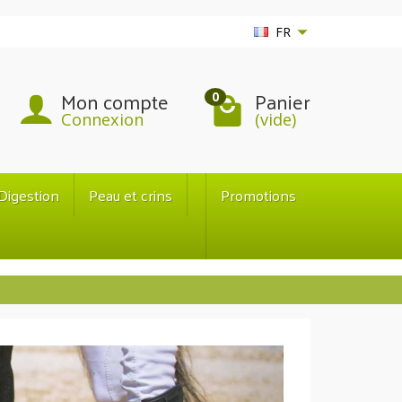
FR
Mon compte
Panier
0
Connexion
(vide)
Digestion
Peau et crins
Promotions