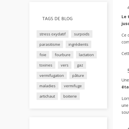
Le 
TAGS DE BLOG
jus
stress oxydatif
surpoids
Ce d
com
parasitisme
ingrédients
Cett
foie
fourbure
lactation
toxines
vers
gaz
vermifugation
pâture
Une 
maladies
vermifuge
éta
artichaut
boiterie
Lors
une 
sou