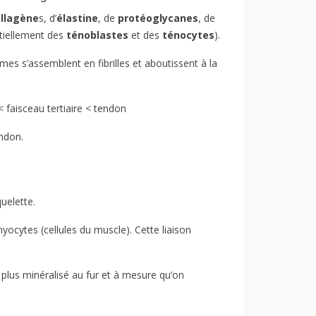
ollagène
s, d’
élastine
, de
protéoglycanes
, de
tiellement des
ténoblastes
et des
ténocytes
).
URBURE : LA CONNAÎTRE
LA DERMITE ESTIVALE :
mes s’assemblent en fibrilles et aboutissent à la
UR MIEUX LA PRÉVENIR
SYMPTÔMES, CAUSES ET
 LA GÉRER.
MODES D’ACTION.
 < faisceau tertiaire < tendon
article pour expliquer de
La dermite estivale peut laisser
nière simple et complète ce
de nombreux propriétaires
endon.
'est la fourbure et comment la
démunis. Ils ne veulent pas voir
r venir à temps. Après...
leur animal souffrir, ni...
e la suite
Lire la suite
uelette.
yocytes (cellules du muscle). Cette liaison
 plus minéralisé au fur et à mesure qu’on