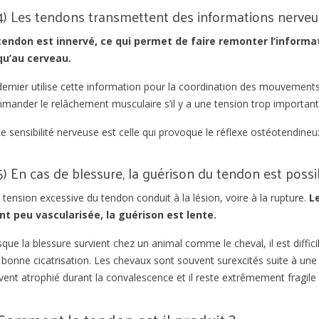
4) Les tendons transmettent des informations nerve
tendon est innervé, ce qui permet de faire remonter l’informa
qu’au cerveau.
ernier utilise cette information pour la coordination des mouvements 
mander le relâchement musculaire s’il y a une tension trop important
e sensibilité nerveuse est celle qui provoque le réflexe ostéotendineu
5) En cas de blessure, la guérison du tendon est possi
tension excessive du tendon conduit à la lésion, voire à la rupture.
L
nt peu vascularisée, la guérison est lente.
que la blessure survient chez un animal comme le cheval, il est diffic
bonne cicatrisation. Les chevaux sont souvent surexcités suite à une 
vent atrophié durant la convalescence et il reste extrêmement fragil